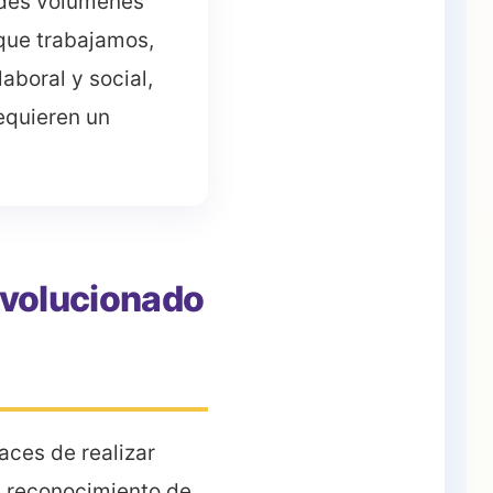
andes volúmenes
 que trabajamos,
boral y social,
equieren un
 evolucionado
aces de realizar
l reconocimiento de