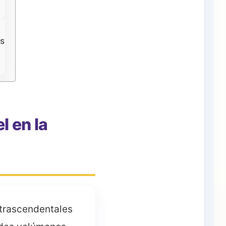
os
l en la
s trascendentales