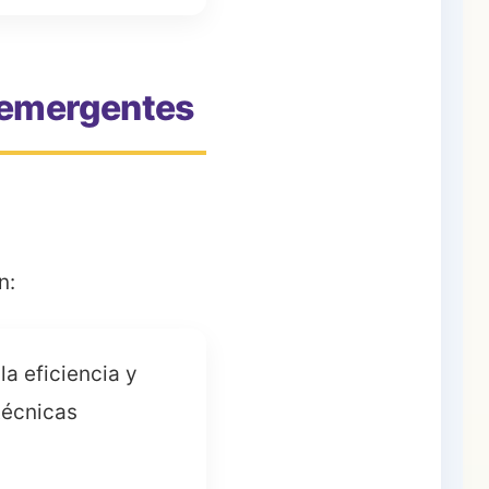
s emergentes
n:
a eficiencia y
técnicas